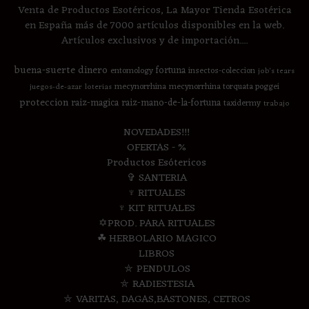
Venta de Productos Esotéricos, La Mayor Tienda Esotérica
en España más de 7000 artículos disponibles en la web.
Artículos exclusivos y de importación....
buena-suerte
dinero
fortuna
entomology
insectos-coleccion
job's tears
mecynorrhina
mecynorrhina torquata poggei
juegos-de-azar
loterias
proteccion
raiz-magica
raiz-mano-de-la-fortuna
taxidermy
trabajo
NOVEDADES!!!
OFERTAS - %
Productos Esótericos
✞ SANTERIA
♆ RITUALES
♆ KIT RITUALES
✡PROD. PARA RITUALES
☘ HERBOLARIO MAGICO
LIBROS
⛤ PENDULOS
⛤ RADIESTESIA
⛤ VARITAS, DAGAS,BASTONES, CETROS