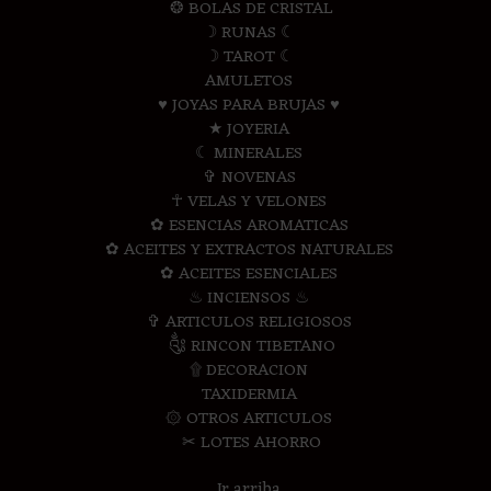
❂ BOLAS DE CRISTAL
☽ RUNAS ☾
☽ TAROT ☾
AMULETOS
♥ JOYAS PARA BRUJAS ♥
★ JOYERIA
☾ MINERALES
✞ NOVENAS
☥ VELAS Y VELONES
✿ ESENCIAS AROMATICAS
✿ ACEITES Y EXTRACTOS NATURALES
✿ ACEITES ESENCIALES
♨ INCIENSOS ♨
✞ ARTICULOS RELIGIOSOS
༃ RINCON TIBETANO
۩ DECORACION
TAXIDERMIA
۞ OTROS ARTICULOS
✂ LOTES AHORRO
Ir arriba