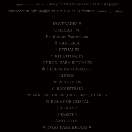
mecynorrhina
mecynorrhina torquata poggei
juegos-de-azar
loterias
proteccion
raiz-magica
raiz-mano-de-la-fortuna
taxidermy
trabajo
NOVEDADES!!!
OFERTAS - %
Productos Esótericos
✞ SANTERIA
♆ RITUALES
♆ KIT RITUALES
✡PROD. PARA RITUALES
☘ HERBOLARIO MAGICO
LIBROS
⛤ PENDULOS
⛤ RADIESTESIA
⛤ VARITAS, DAGAS,BASTONES, CETROS
❂ BOLAS DE CRISTAL
☽ RUNAS ☾
☽ TAROT ☾
AMULETOS
♥ JOYAS PARA BRUJAS ♥