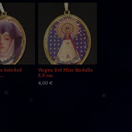
a Soledad
Virgen Del Pilar Medalla
Ntra. Sra. De
..
3,5 cm.
Medalla...
4,00 €
4,00 €