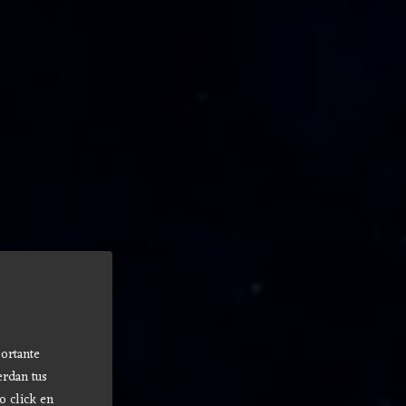
ortante
erdan tus
o click en