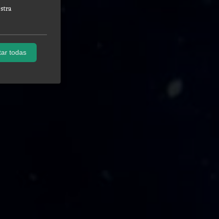
stra
ar todas