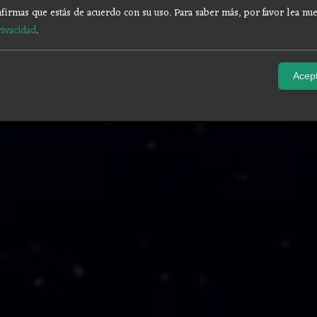
firmas que estás de acuerdo con su uso.
Para saber más, por favor lea nue
rivacidad
.
Acept