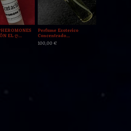
PHEROMONES
Perfume Esoterico
⛤ Esoteric 
N EL ღ...
Concentrado...
LEVANTA NE
100,00 €
6,50 €