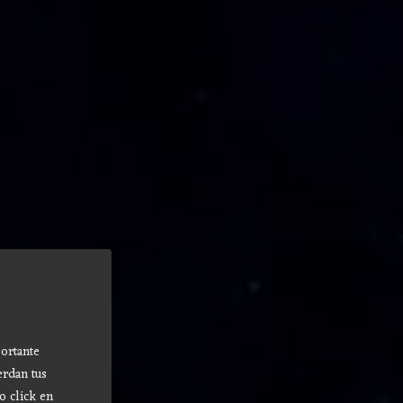
ortante
erdan tus
o click en