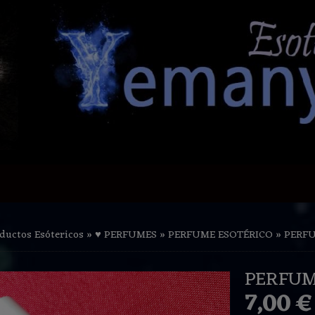
ductos Esótericos
»
♥ PERFUMES
»
PERFUME ESOTÉRICO
»
PERF
PERFUM
7,00 