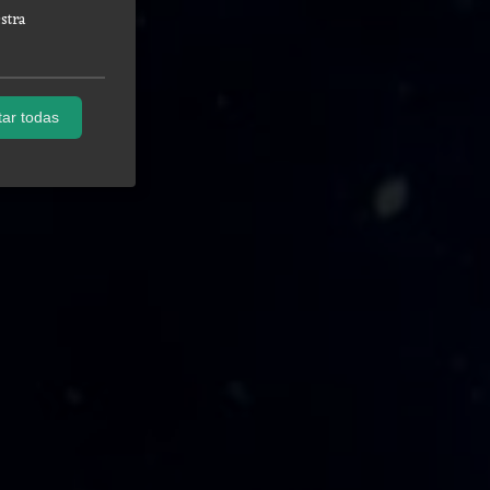
stra
ar todas