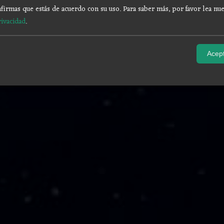
firmas que estás de acuerdo con su uso.
Para saber más, por favor lea nue
rivacidad
.
Acept