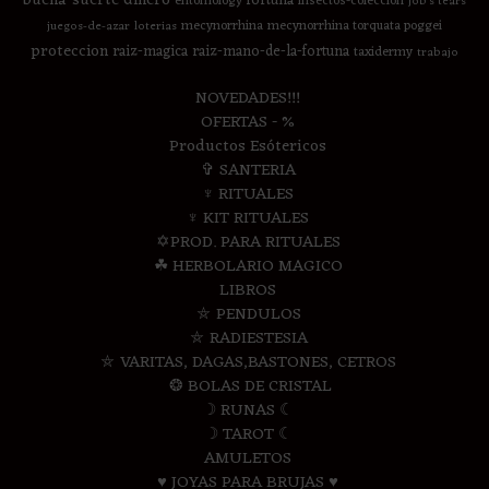
buena-suerte
dinero
fortuna
entomology
insectos-coleccion
job's tears
mecynorrhina
mecynorrhina torquata poggei
juegos-de-azar
loterias
proteccion
raiz-magica
raiz-mano-de-la-fortuna
taxidermy
trabajo
NOVEDADES!!!
OFERTAS - %
Productos Esótericos
✞ SANTERIA
♆ RITUALES
♆ KIT RITUALES
✡PROD. PARA RITUALES
☘ HERBOLARIO MAGICO
LIBROS
⛤ PENDULOS
⛤ RADIESTESIA
⛤ VARITAS, DAGAS,BASTONES, CETROS
❂ BOLAS DE CRISTAL
☽ RUNAS ☾
☽ TAROT ☾
AMULETOS
♥ JOYAS PARA BRUJAS ♥