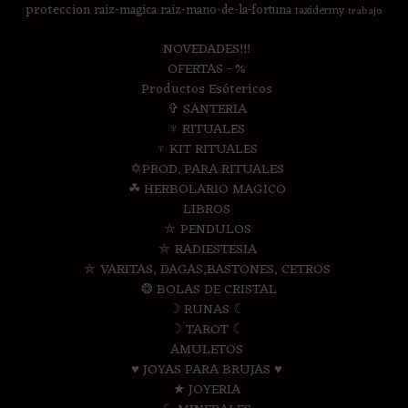
proteccion
raiz-magica
raiz-mano-de-la-fortuna
taxidermy
trabajo
NOVEDADES!!!
OFERTAS - %
Productos Esótericos
✞ SANTERIA
♆ RITUALES
♆ KIT RITUALES
✡PROD. PARA RITUALES
☘ HERBOLARIO MAGICO
LIBROS
⛤ PENDULOS
⛤ RADIESTESIA
⛤ VARITAS, DAGAS,BASTONES, CETROS
❂ BOLAS DE CRISTAL
☽ RUNAS ☾
☽ TAROT ☾
AMULETOS
♥ JOYAS PARA BRUJAS ♥
★ JOYERIA