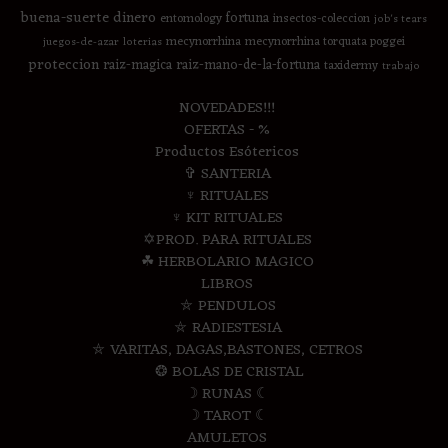
buena-suerte
dinero
fortuna
entomology
insectos-coleccion
job's tears
mecynorrhina
mecynorrhina torquata poggei
juegos-de-azar
loterias
proteccion
raiz-magica
raiz-mano-de-la-fortuna
taxidermy
trabajo
NOVEDADES!!!
OFERTAS - %
Productos Esótericos
✞ SANTERIA
♆ RITUALES
♆ KIT RITUALES
✡PROD. PARA RITUALES
☘ HERBOLARIO MAGICO
LIBROS
⛤ PENDULOS
⛤ RADIESTESIA
⛤ VARITAS, DAGAS,BASTONES, CETROS
❂ BOLAS DE CRISTAL
☽ RUNAS ☾
☽ TAROT ☾
AMULETOS