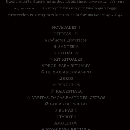
buena-suerte
dinero
fortuna
entomology
insectos-coleccion
job's tears
mecynorrhina
mecynorrhina torquata poggei
juegos-de-azar
loterias
proteccion
raiz-magica
raiz-mano-de-la-fortuna
taxidermy
trabajo
NOVEDADES!!!
OFERTAS - %
Productos Esótericos
✞ SANTERIA
♆ RITUALES
♆ KIT RITUALES
✡PROD. PARA RITUALES
☘ HERBOLARIO MAGICO
LIBROS
⛤ PENDULOS
⛤ RADIESTESIA
⛤ VARITAS, DAGAS,BASTONES, CETROS
❂ BOLAS DE CRISTAL
☽ RUNAS ☾
☽ TAROT ☾
AMULETOS
♥ JOYAS PARA BRUJAS ♥