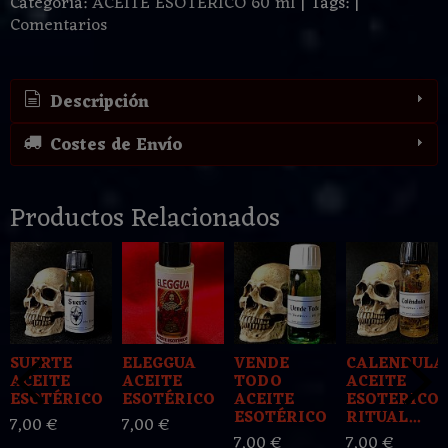
Categoría:
ACEITE ESOTERICO 60 ml
|
Tags:
|
Comentarios
Descripción
Costes de Envío
Productos Relacionados
SUERTE
ELEGGUA
VENDE
CALENDULA
ACEITE
ACEITE
TODO
ACEITE
ESOTÉRICO
ESOTÉRICO
ACEITE
ESOTERICO
ESOTÉRICO
RITUAL...
7,00 €
7,00 €
7,00 €
7,00 €