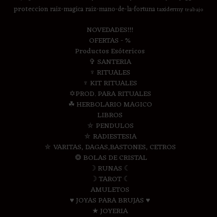
proteccion
raiz-magica
raiz-mano-de-la-fortuna
taxidermy
trabajo
NOVEDADES!!!
OFERTAS - %
Productos Esótericos
✞ SANTERIA
♆ RITUALES
♆ KIT RITUALES
✡PROD. PARA RITUALES
☘ HERBOLARIO MAGICO
LIBROS
⛤ PENDULOS
⛤ RADIESTESIA
⛤ VARITAS, DAGAS,BASTONES, CETROS
❂ BOLAS DE CRISTAL
☽ RUNAS ☾
☽ TAROT ☾
AMULETOS
♥ JOYAS PARA BRUJAS ♥
★ JOYERIA