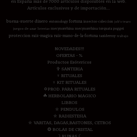
en España más de 7000 artículos disponibles en la web.
Artículos exclusivos y de importación....
buena-suerte
dinero
fortuna
entomology
insectos-coleccion
job's tears
mecynorrhina
mecynorrhina torquata poggei
juegos-de-azar
loterias
proteccion
raiz-magica
raiz-mano-de-la-fortuna
taxidermy
trabajo
NOVEDADES!!!
OFERTAS - %
Productos Esótericos
✞ SANTERIA
♆ RITUALES
♆ KIT RITUALES
✡PROD. PARA RITUALES
☘ HERBOLARIO MAGICO
LIBROS
⛤ PENDULOS
⛤ RADIESTESIA
⛤ VARITAS, DAGAS,BASTONES, CETROS
❂ BOLAS DE CRISTAL
☽ RUNAS ☾