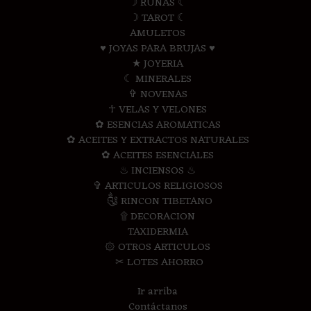
☽ RUNAS ☾
☽ TAROT ☾
AMULETOS
♥ JOYAS PARA BRUJAS ♥
★ JOYERIA
☾ MINERALES
✞ NOVENAS
☥ VELAS Y VELONES
✿ ESENCIAS AROMATICAS
✿ ACEITES Y EXTRACTOS NATURALES
✿ ACEITES ESENCIALES
♨ INCIENSOS ♨
✞ ARTICULOS RELIGIOSOS
༃ RINCON TIBETANO
۩ DECORACION
TAXIDERMIA
۞ OTROS ARTICULOS
✂ LOTES AHORRO
Ir arriba
Contáctanos