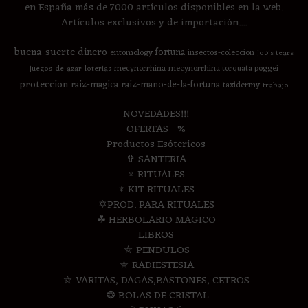
en España más de 7000 artículos disponibles en la web.
Artículos exclusivos y de importación....
buena-suerte
dinero
fortuna
entomology
insectos-coleccion
job's tears
mecynorrhina
mecynorrhina torquata poggei
juegos-de-azar
loterias
proteccion
raiz-magica
raiz-mano-de-la-fortuna
taxidermy
trabajo
NOVEDADES!!!
OFERTAS - %
Productos Esótericos
✞ SANTERIA
♆ RITUALES
♆ KIT RITUALES
✡PROD. PARA RITUALES
☘ HERBOLARIO MAGICO
LIBROS
⛤ PENDULOS
⛤ RADIESTESIA
⛤ VARITAS, DAGAS,BASTONES, CETROS
❂ BOLAS DE CRISTAL