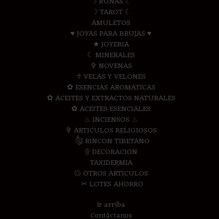
☽ RUNAS ☾
☽ TAROT ☾
AMULETOS
♥ JOYAS PARA BRUJAS ♥
★ JOYERIA
☾ MINERALES
✞ NOVENAS
☥ VELAS Y VELONES
✿ ESENCIAS AROMATICAS
✿ ACEITES Y EXTRACTOS NATURALES
✿ ACEITES ESENCIALES
♨ INCIENSOS ♨
✞ ARTICULOS RELIGIOSOS
༃ RINCON TIBETANO
۩ DECORACION
TAXIDERMIA
۞ OTROS ARTICULOS
✂ LOTES AHORRO
Ir arriba
Contáctanos