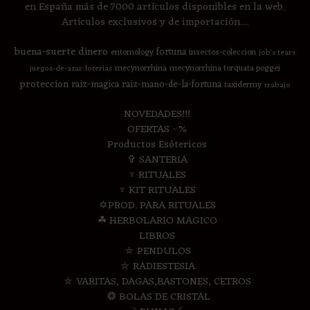
en España más de 7000 artículos disponibles en la web.
Artículos exclusivos y de importación....
buena-suerte
dinero
fortuna
entomology
insectos-coleccion
job's tears
mecynorrhina
mecynorrhina torquata poggei
juegos-de-azar
loterias
proteccion
raiz-magica
raiz-mano-de-la-fortuna
taxidermy
trabajo
NOVEDADES!!!
OFERTAS - %
Productos Esótericos
✞ SANTERIA
♆ RITUALES
♆ KIT RITUALES
✡PROD. PARA RITUALES
☘ HERBOLARIO MAGICO
LIBROS
⛤ PENDULOS
⛤ RADIESTESIA
⛤ VARITAS, DAGAS,BASTONES, CETROS
❂ BOLAS DE CRISTAL