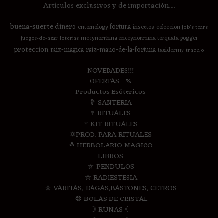
Artículos exclusivos y de importación....
buena-suerte
dinero
fortuna
entomology
insectos-coleccion
job's tears
mecynorrhina
mecynorrhina torquata poggei
juegos-de-azar
loterias
proteccion
raiz-magica
raiz-mano-de-la-fortuna
taxidermy
trabajo
NOVEDADES!!!
OFERTAS - %
Productos Esótericos
✞ SANTERIA
♆ RITUALES
♆ KIT RITUALES
✡PROD. PARA RITUALES
☘ HERBOLARIO MAGICO
LIBROS
⛤ PENDULOS
⛤ RADIESTESIA
⛤ VARITAS, DAGAS,BASTONES, CETROS
❂ BOLAS DE CRISTAL
☽ RUNAS ☾