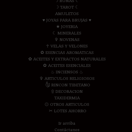
☽ RUNAS ☾
☽ TAROT ☾
AMULETOS
♥ JOYAS PARA BRUJAS ♥
★ JOYERIA
☾ MINERALES
✞ NOVENAS
☥ VELAS Y VELONES
✿ ESENCIAS AROMATICAS
✿ ACEITES Y EXTRACTOS NATURALES
✿ ACEITES ESENCIALES
♨ INCIENSOS ♨
✞ ARTICULOS RELIGIOSOS
༃ RINCON TIBETANO
۩ DECORACION
TAXIDERMIA
۞ OTROS ARTICULOS
✂ LOTES AHORRO
Ir arriba
Contáctanos