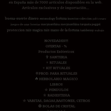
en España más de 7000 artículos disponibles en la web.
Artículos exclusivos y de importación....
buena-suerte
dinero
fortuna
entomology
insectos-coleccion
job's tears
mecynorrhina
mecynorrhina torquata poggei
juegos-de-azar
loterias
proteccion
raiz-magica
raiz-mano-de-la-fortuna
taxidermy
trabajo
NOVEDADES!!!
OFERTAS - %
Productos Esótericos
✞ SANTERIA
♆ RITUALES
♆ KIT RITUALES
✡PROD. PARA RITUALES
☘ HERBOLARIO MAGICO
LIBROS
⛤ PENDULOS
⛤ RADIESTESIA
⛤ VARITAS, DAGAS,BASTONES, CETROS
❂ BOLAS DE CRISTAL