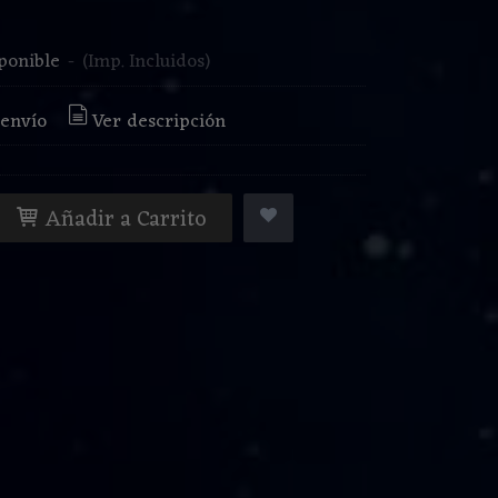
€
ponible
-
(Imp. Incluidos)
 envío
Ver descripción
Añadir a Carrito