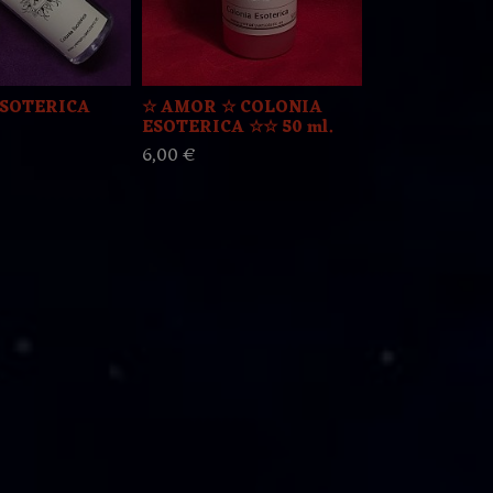
ESOTERICA
☆ AMOR ☆ COLONIA
CARIAQUIT
ESOTERICA ☆☆ 50 ml.
PERFUME ES
6,00 €
18,00 €