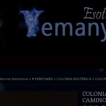
ductos Esótericos
»
♥ PERFUMES
»
COLONIA ESOTÉRICA
»
COLON
COLONI
CAMIN