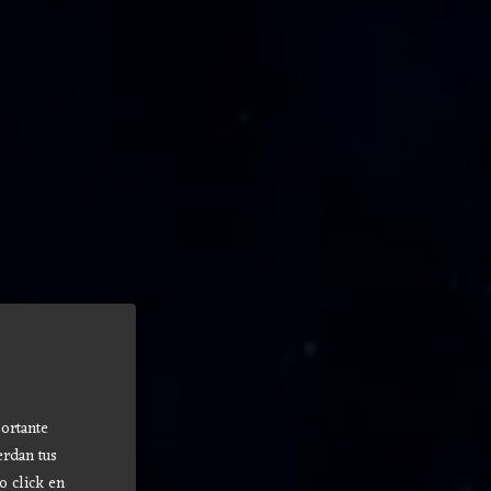
ortante
erdan tus
o click en