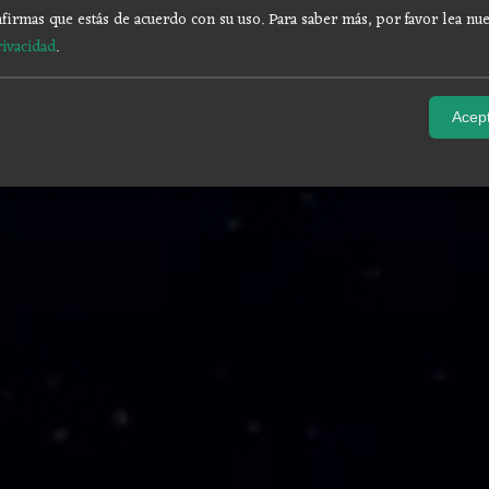
firmas que estás de acuerdo con su uso.
Para saber más, por favor lea nue
rivacidad
.
Acept