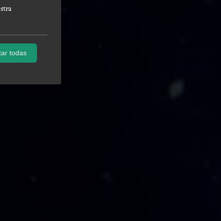
stra
ar todas