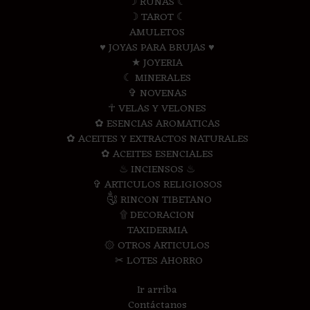
☽ RUNAS ☾
☽ TAROT ☾
AMULETOS
♥ JOYAS PARA BRUJAS ♥
★ JOYERIA
☾ MINERALES
✞ NOVENAS
☥ VELAS Y VELONES
✿ ESENCIAS AROMATICAS
✿ ACEITES Y EXTRACTOS NATURALES
✿ ACEITES ESENCIALES
♨ INCIENSOS ♨
✞ ARTICULOS RELIGIOSOS
༃ RINCON TIBETANO
۩ DECORACION
TAXIDERMIA
۞ OTROS ARTICULOS
✂ LOTES AHORRO
Ir arriba
Contáctanos