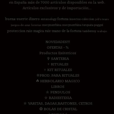
en España más de 7000 artículos disponibles en la web.
Artículos exclusivos y de importación....
buena-suerte
dinero
fortuna
entomology
insectos-coleccion
job's tears
mecynorrhina
mecynorrhina torquata poggei
juegos-de-azar
loterias
proteccion
raiz-magica
raiz-mano-de-la-fortuna
taxidermy
trabajo
NOVEDADES!!!
OFERTAS - %
Productos Esótericos
✞ SANTERIA
♆ RITUALES
♆ KIT RITUALES
✡PROD. PARA RITUALES
☘ HERBOLARIO MAGICO
LIBROS
⛤ PENDULOS
⛤ RADIESTESIA
⛤ VARITAS, DAGAS,BASTONES, CETROS
❂ BOLAS DE CRISTAL