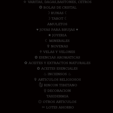
⛤ VARITAS, DAGAS,BASTONES, CETROS
❂ BOLAS DE CRISTAL
☽ RUNAS ☾
☽ TAROT ☾
AMULETOS
♥ JOYAS PARA BRUJAS ♥
★ JOYERIA
☾ MINERALES
✞ NOVENAS
☥ VELAS Y VELONES
✿ ESENCIAS AROMATICAS
✿ ACEITES Y EXTRACTOS NATURALES
✿ ACEITES ESENCIALES
♨ INCIENSOS ♨
✞ ARTICULOS RELIGIOSOS
༃ RINCON TIBETANO
۩ DECORACION
TAXIDERMIA
۞ OTROS ARTICULOS
✂ LOTES AHORRO