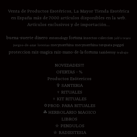
Venta de Productos Esotéricos, La Mayor Tienda Esotérica
en España más de 7000 artículos disponibles en la web.
Artículos exclusivos y de importación....
buena-suerte
dinero
fortuna
entomology
insectos-coleccion
job's tears
mecynorrhina
mecynorrhina torquata poggei
juegos-de-azar
loterias
proteccion
raiz-magica
raiz-mano-de-la-fortuna
taxidermy
trabajo
NOVEDADES!!!
OFERTAS - %
Productos Esótericos
✞ SANTERIA
♆ RITUALES
♆ KIT RITUALES
✡PROD. PARA RITUALES
☘ HERBOLARIO MAGICO
LIBROS
⛤ PENDULOS
⛤ RADIESTESIA