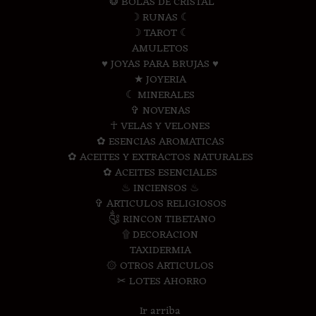
❂ BOLAS DE CRISTAL
☽ RUNAS ☾
☽ TAROT ☾
AMULETOS
♥ JOYAS PARA BRUJAS ♥
★ JOYERIA
☾ MINERALES
✞ NOVENAS
☥ VELAS Y VELONES
✿ ESENCIAS AROMATICAS
✿ ACEITES Y EXTRACTOS NATURALES
✿ ACEITES ESENCIALES
♨ INCIENSOS ♨
✞ ARTICULOS RELIGIOSOS
༃ RINCON TIBETANO
۩ DECORACION
TAXIDERMIA
۞ OTROS ARTICULOS
✂ LOTES AHORRO
Ir arriba