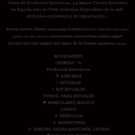
Venta de Productos Esotéricos, La Mayor Tienda Esotérica
en España más de 7000 artículos disponibles en la web.
Artículos exclusivos y de importación....
buena-suerte
dinero
fortuna
entomology
insectos-coleccion
job's tears
mecynorrhina
mecynorrhina torquata poggei
juegos-de-azar
loterias
proteccion
raiz-magica
raiz-mano-de-la-fortuna
taxidermy
trabajo
NOVEDADES!!!
OFERTAS - %
Productos Esótericos
✞ SANTERIA
♆ RITUALES
♆ KIT RITUALES
✡PROD. PARA RITUALES
☘ HERBOLARIO MAGICO
LIBROS
⛤ PENDULOS
⛤ RADIESTESIA
⛤ VARITAS, DAGAS,BASTONES, CETROS