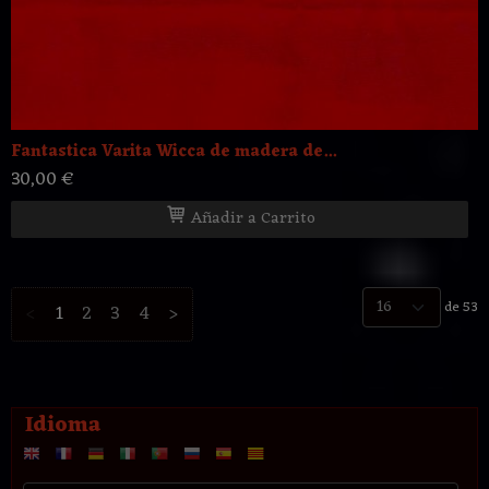
Fantastica Varita Wicca de madera de...
30,00 €
Añadir a Carrito
de 53
<
1
2
3
4
>
Idioma