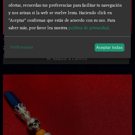
ofertas, recuerdan tus preferencias para facilitar tu navegación
y nos avisan si la web se vuelve lenta. Haciendo click en
"Aceptar" confirmas que estás de acuerdo con su uso.
Para
saber más, por favor lea nuestra
política de privacidad
.
VARITA MAGICA RAIZ DE LAUREL 24 CM
28,00 €
Preferencias
Aceptar todas
Añadir a Carrito