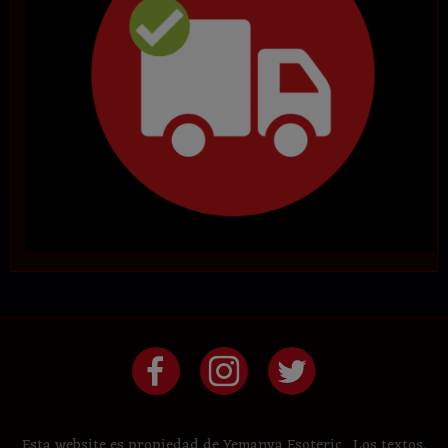
Esta website es propiedad de Yemanya Esoteric . Los textos,