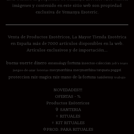
imágenes y contenido en este sitio web son propiedad
exclusiva de Yemanya Esoteric.
Venta de Productos Esotéricos, La Mayor Tienda Esotérica
en España más de 7000 artículos disponibles en la web.
Artículos exclusivos y de importación....
buena-suerte
dinero
fortuna
entomology
insectos-coleccion
job's tears
mecynorrhina
mecynorrhina torquata poggei
juegos-de-azar
loterias
proteccion
raiz-magica
raiz-mano-de-la-fortuna
taxidermy
trabajo
NOVEDADES!!!
OFERTAS - %
Productos Esótericos
✞ SANTERIA
♆ RITUALES
♆ KIT RITUALES
✡PROD. PARA RITUALES