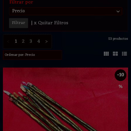
Filtrar por
Precio
|
x Quitar Filtros
53 productos
<
1
2
3
4
>
Ordenar por:
Precio
-10
%