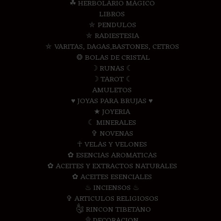
☘ HERBOLARIO MAGICO
LIBROS
⛤ PENDULOS
⛤ RADIESTESIA
⛤ VARITAS, DAGAS,BASTONES, CETROS
❂ BOLAS DE CRISTAL
☽ RUNAS ☾
☽ TAROT ☾
AMULETOS
♥ JOYAS PARA BRUJAS ♥
★ JOYERIA
☾ MINERALES
✞ NOVENAS
☥ VELAS Y VELONES
✿ ESENCIAS AROMATICAS
✿ ACEITES Y EXTRACTOS NATURALES
✿ ACEITES ESENCIALES
♨ INCIENSOS ♨
✞ ARTICULOS RELIGIOSOS
༃ RINCON TIBETANO
۩ DECORACION