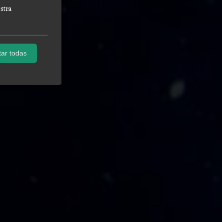
stra
ar todas