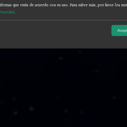
firmas que estás de acuerdo con su uso.
Para saber más, por favor lea nue
rivacidad
.
Acept