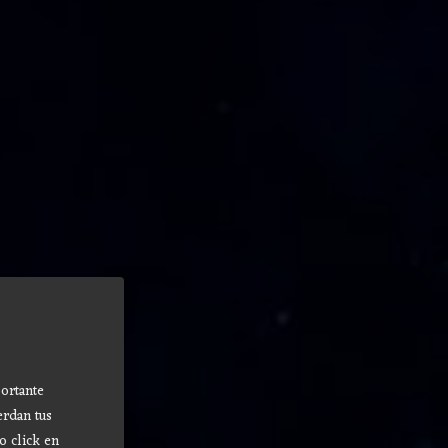
ortante
erdan tus
o click en