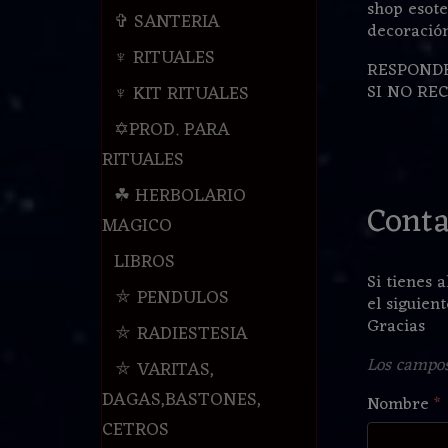
shop esote
✞ SANTERIA
decoración
♆ RITUALES
RESPONDE
♆ KIT RITUALES
SI NO RE
✡PROD. PARA
RITUALES
☘ HERBOLARIO
Conta
MAGICO
LIBROS
Si tienes 
⛤ PENDULOS
el siguien
Gracias
⛤ RADIESTESIA
Los campo
⛤ VARITAS,
DAGAS,BASTONES,
Nombre
*
CETROS