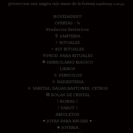
proteccion
raiz-magica
raiz-mano-de-la-fortuna
taxidermy
trabajo
NOVEDADES!!!
OFERTAS - %
Productos Esótericos
✞ SANTERIA
♆ RITUALES
♆ KIT RITUALES
✡PROD. PARA RITUALES
☘ HERBOLARIO MAGICO
LIBROS
⛤ PENDULOS
⛤ RADIESTESIA
⛤ VARITAS, DAGAS,BASTONES, CETROS
❂ BOLAS DE CRISTAL
☽ RUNAS ☾
☽ TAROT ☾
AMULETOS
♥ JOYAS PARA BRUJAS ♥
★ JOYERIA