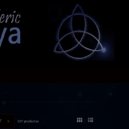
7
>
107 productos