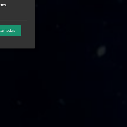
stra
ar todas