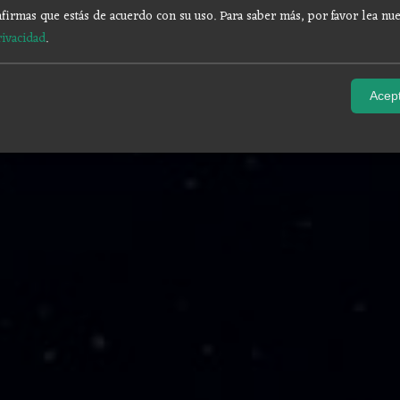
firmas que estás de acuerdo con su uso.
Para saber más, por favor lea nue
rivacidad
.
Acept