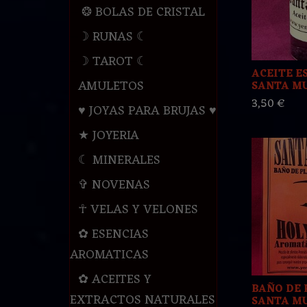
❂ BOLAS DE CRISTAL
☽ RUNAS ☾
☽ TAROT ☾
ACEITE E
AMULETOS
SANTA MU
3,50 €
♥ JOYAS PARA BRUJAS ♥
★ JOYERIA
☾ MINERALES
✞ NOVENAS
☥ VELAS Y VELONES
✿ ESENCIAS
AROMATICAS
✿ ACEITES Y
BAÑO DE 
EXTRACTOS NATURALES
SANTA M