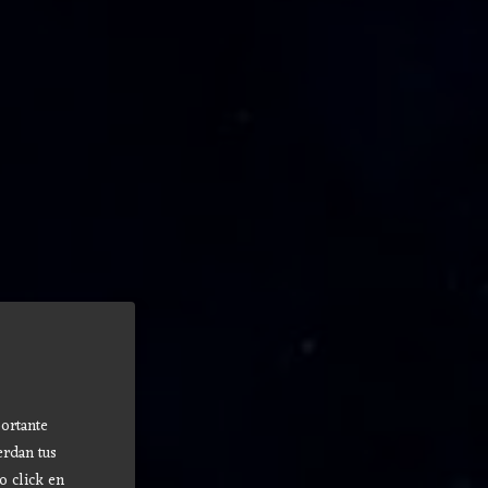
ortante
erdan tus
o click en