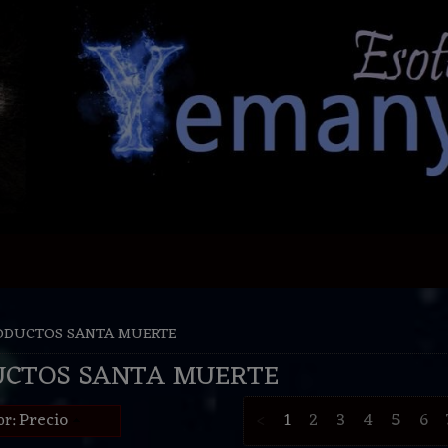
ODUCTOS SANTA MUERTE
UCTOS SANTA MUERTE
Precio
<
1
2
3
4
5
6
or: