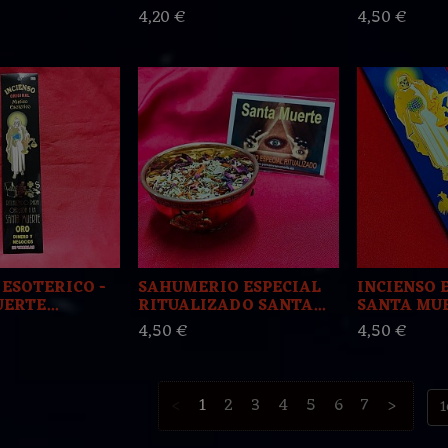
4,20 €
4,50 €
 ESOTERICO -
SAHUMERIO ESPECIAL
INCIENSO 
ERTE...
RITUALIZADO SANTA...
SANTA MUE
4,50 €
4,50 €
<
1
2
3
4
5
6
7
>