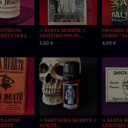
SOTÉRICO
☆ SANTA MUERTE ☆
INCIENSO 
ERTE PARA...
LEGITIMO POLVO...
CONOS " SA
3,50 €
4,00 €
PLANTAS
☆ SANTISIMA MUERTE ☆
☆ SANTA M
UERTE
ACEITE...
LEGITIMO P