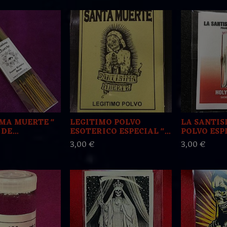
IMA MUERTE "
LEGITIMO POLVO
LA SANTIS
DE...
ESOTERICO ESPECIAL "...
POLVO ESP
3,00 €
3,00 €