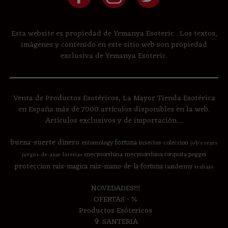
Esta website es propiedad de Yemanya Esoteric . Los textos,
imágenes y contenido en este sitio web son propiedad
exclusiva de Yemanya Esoteric.
Venta de Productos Esotéricos, La Mayor Tienda Esotérica
en España más de 7000 artículos disponibles en la web.
Artículos exclusivos y de importación....
buena-suerte
dinero
fortuna
entomology
insectos-coleccion
job's tears
mecynorrhina
mecynorrhina torquata poggei
juegos-de-azar
loterias
proteccion
raiz-magica
raiz-mano-de-la-fortuna
taxidermy
trabajo
NOVEDADES!!!
OFERTAS - %
Productos Esótericos
✞ SANTERIA