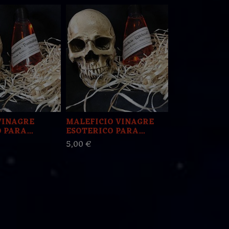
VINAGRE
MALEFICIO VINAGRE
PICA PICA 
 PARA...
ESOTERICO PARA...
ESOTERICO 
5,00 €
5,00 €