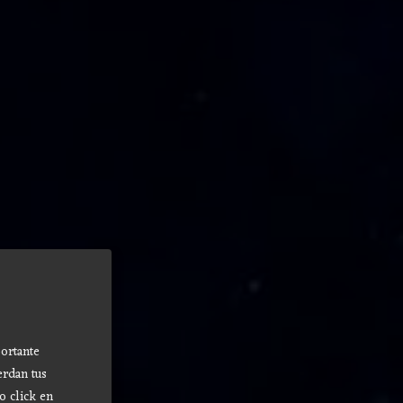
ortante
erdan tus
o click en