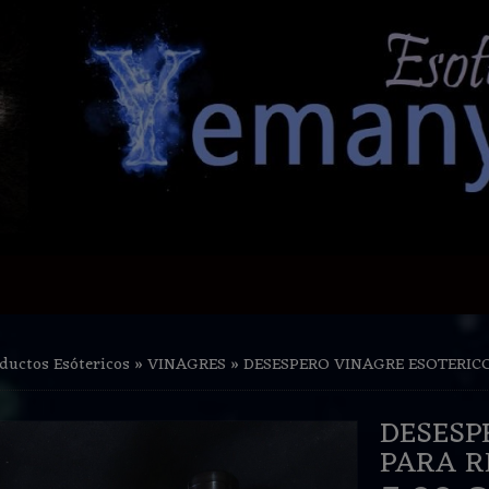
ductos Esótericos
»
VINAGRES
»
DESESPERO VINAGRE ESOTERICO
DESESP