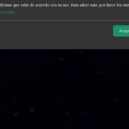
firmas que estás de acuerdo con su uso.
Para saber más, por favor lea nue
rivacidad
.
Acept