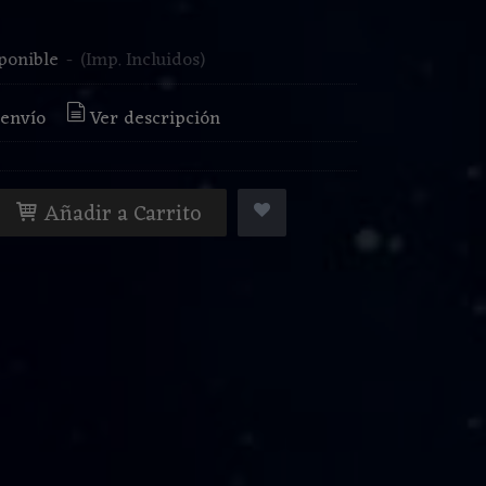
€
ponible
-
(Imp. Incluidos)
 envío
Ver descripción
Añadir a Carrito