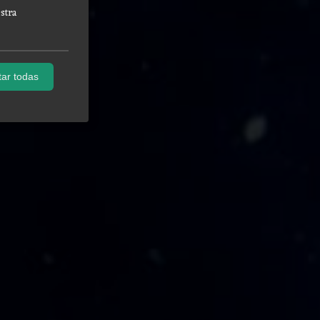
stra
ar todas