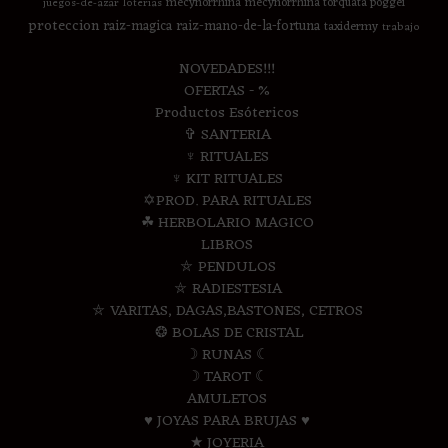
mecynorrhina
mecynorrhina torquata poggei
juegos-de-azar
loterias
proteccion
raiz-magica
raiz-mano-de-la-fortuna
taxidermy
trabajo
NOVEDADES!!!
OFERTAS - %
Productos Esótericos
✞ SANTERIA
♆ RITUALES
♆ KIT RITUALES
✡PROD. PARA RITUALES
☘ HERBOLARIO MAGICO
LIBROS
⛤ PENDULOS
⛤ RADIESTESIA
⛤ VARITAS, DAGAS,BASTONES, CETROS
❂ BOLAS DE CRISTAL
☽ RUNAS ☾
☽ TAROT ☾
AMULETOS
♥ JOYAS PARA BRUJAS ♥
★ JOYERIA