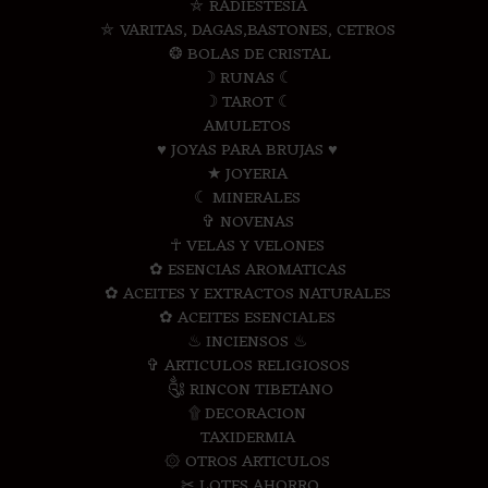
⛤ RADIESTESIA
⛤ VARITAS, DAGAS,BASTONES, CETROS
❂ BOLAS DE CRISTAL
☽ RUNAS ☾
☽ TAROT ☾
AMULETOS
♥ JOYAS PARA BRUJAS ♥
★ JOYERIA
☾ MINERALES
✞ NOVENAS
☥ VELAS Y VELONES
✿ ESENCIAS AROMATICAS
✿ ACEITES Y EXTRACTOS NATURALES
✿ ACEITES ESENCIALES
♨ INCIENSOS ♨
✞ ARTICULOS RELIGIOSOS
༃ RINCON TIBETANO
۩ DECORACION
TAXIDERMIA
۞ OTROS ARTICULOS
✂ LOTES AHORRO