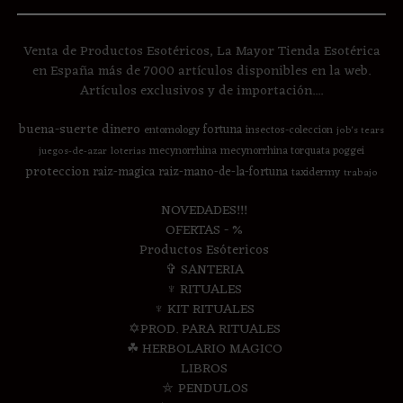
Venta de Productos Esotéricos, La Mayor Tienda Esotérica
en España más de 7000 artículos disponibles en la web.
Artículos exclusivos y de importación....
buena-suerte
dinero
fortuna
entomology
insectos-coleccion
job's tears
mecynorrhina
mecynorrhina torquata poggei
juegos-de-azar
loterias
proteccion
raiz-magica
raiz-mano-de-la-fortuna
taxidermy
trabajo
NOVEDADES!!!
OFERTAS - %
Productos Esótericos
✞ SANTERIA
♆ RITUALES
♆ KIT RITUALES
✡PROD. PARA RITUALES
☘ HERBOLARIO MAGICO
LIBROS
⛤ PENDULOS