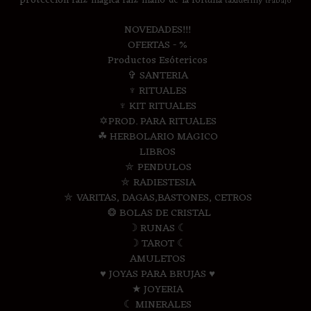
proteccion
raiz-magica
raiz-mano-de-la-fortuna
taxidermy
trabajo
NOVEDADES!!!
OFERTAS - %
Productos Esótericos
✞ SANTERIA
♆ RITUALES
♆ KIT RITUALES
✡PROD. PARA RITUALES
☘ HERBOLARIO MAGICO
LIBROS
⛤ PENDULOS
⛤ RADIESTESIA
⛤ VARITAS, DAGAS,BASTONES, CETROS
❂ BOLAS DE CRISTAL
☽ RUNAS ☾
☽ TAROT ☾
AMULETOS
♥ JOYAS PARA BRUJAS ♥
★ JOYERIA
☾ MINERALES