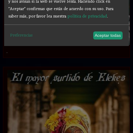
y nos avisan si la web se vuelve lenta. Haciendo click en
"Aceptar" confirmas que estás de acuerdo con su uso.
Para
saber más, por favor lea nuestra
política de privacidad
.
Preferencias
Aceptar todas
.