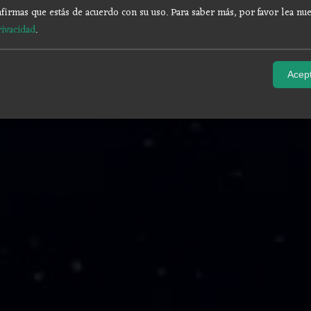
firmas que estás de acuerdo con su uso.
Para saber más, por favor lea nue
rivacidad
.
Acept