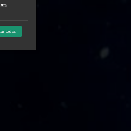
stra
ar todas