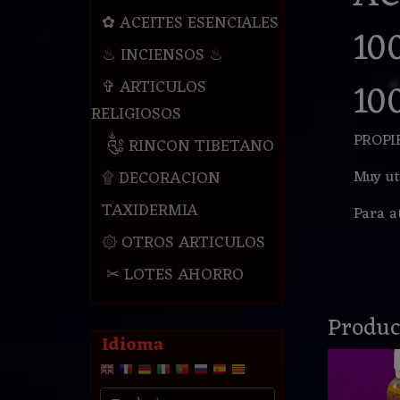
✿ ACEITES ESENCIALES
10
♨ INCIENSOS ♨
10
✞ ARTICULOS
RELIGIOSOS
PROPI
༃ RINCON TIBETANO
Muy ut
۩ DECORACION
TAXIDERMIA
Para a
۞ OTROS ARTICULOS
✂ LOTES AHORRO
Produc
Idioma