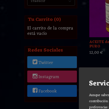
Tu Carrito (0)
El carrito de la compra
está vacío
ACEITE d
PURO
Redes Sociales
12,00 €
Twitter
Instagram
Servic
Facebook
Aunque sabemo
contribución 
preferencias 