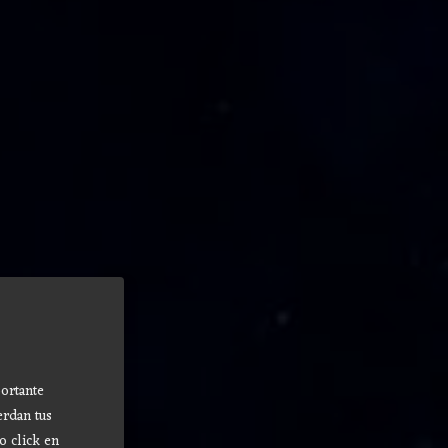
ortante
erdan tus
o click en