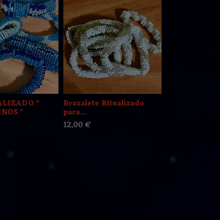
ALIZADO "
Brazalete Ritualizado
COLLAR DE 
NOS "
para...
COLLAR DE 
12,00 €
12,00 €