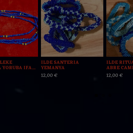
ELEKE
ILDE SANTERIA
ILDE RITU
 YORUBA IFA...
YEMANYA
ABRE CAMI
12,00 €
12,00 €