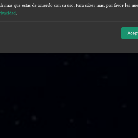
firmas que estás de acuerdo con su uso.
Para saber más, por favor lea nue
rivacidad
.
Acept