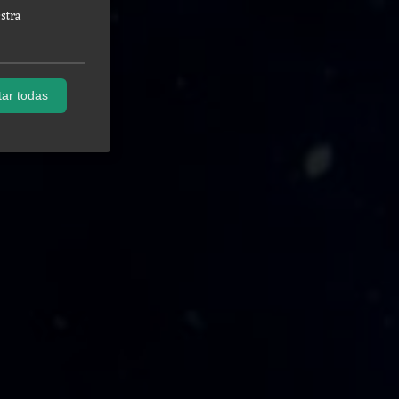
stra
ar todas