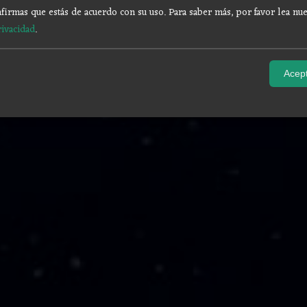
firmas que estás de acuerdo con su uso.
Para saber más, por favor lea nue
rivacidad
.
Acept