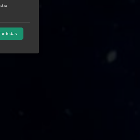
stra
ar todas