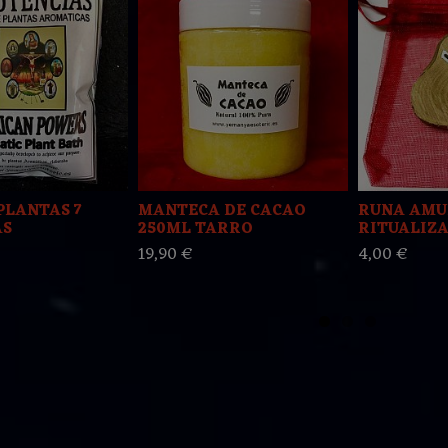
PLANTAS 7
MANTECA DE CACAO
RUNA AMU
AS
250ML TARRO
RITUALIZA
19,90 €
4,00 €