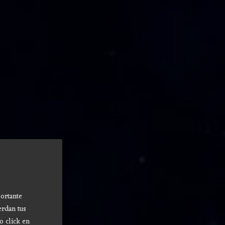
ortante
erdan tus
o click en