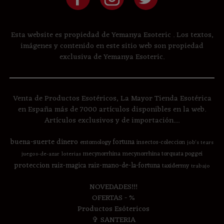
Esta website es propiedad de Yemanya Esoteric . Los textos,
imágenes y contenido en este sitio web son propiedad
exclusiva de Yemanya Esoteric.
Venta de Productos Esotéricos, La Mayor Tienda Esotérica
en España más de 7000 artículos disponibles en la web.
Artículos exclusivos y de importación....
buena-suerte
dinero
fortuna
entomology
insectos-coleccion
job's tears
mecynorrhina
mecynorrhina torquata poggei
juegos-de-azar
loterias
proteccion
raiz-magica
raiz-mano-de-la-fortuna
taxidermy
trabajo
NOVEDADES!!!
OFERTAS - %
Productos Esótericos
✞ SANTERIA