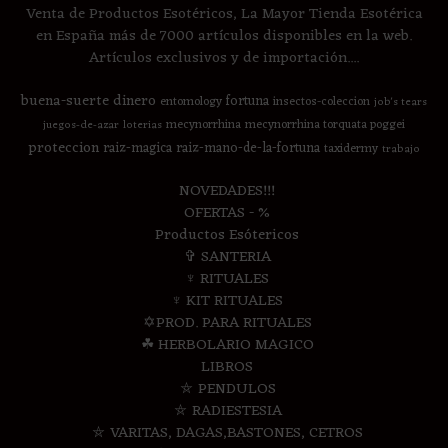
Venta de Productos Esotéricos, La Mayor Tienda Esotérica
en España más de 7000 artículos disponibles en la web.
Artículos exclusivos y de importación....
buena-suerte
dinero
fortuna
entomology
insectos-coleccion
job's tears
mecynorrhina
mecynorrhina torquata poggei
juegos-de-azar
loterias
proteccion
raiz-magica
raiz-mano-de-la-fortuna
taxidermy
trabajo
NOVEDADES!!!
OFERTAS - %
Productos Esótericos
✞ SANTERIA
♆ RITUALES
♆ KIT RITUALES
✡PROD. PARA RITUALES
☘ HERBOLARIO MAGICO
LIBROS
⛤ PENDULOS
⛤ RADIESTESIA
⛤ VARITAS, DAGAS,BASTONES, CETROS