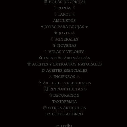
❂ BOLAS DE CRISTAL
☽ RUNAS ☾
☽ TAROT ☾
AMULETOS
♥ JOYAS PARA BRUJAS ♥
★ JOYERIA
☾ MINERALES
✞ NOVENAS
☥ VELAS Y VELONES
✿ ESENCIAS AROMATICAS
✿ ACEITES Y EXTRACTOS NATURALES
✿ ACEITES ESENCIALES
♨ INCIENSOS ♨
✞ ARTICULOS RELIGIOSOS
༃ RINCON TIBETANO
۩ DECORACION
TAXIDERMIA
۞ OTROS ARTICULOS
✂ LOTES AHORRO
Ir arriba