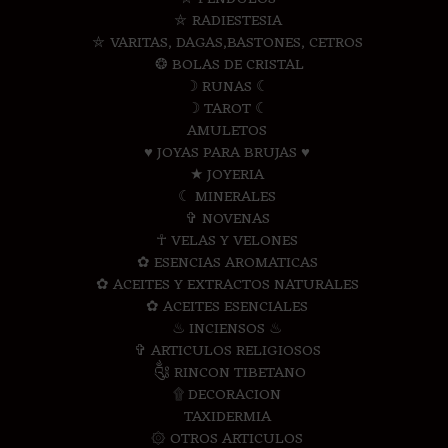
⛤ RADIESTESIA
⛤ VARITAS, DAGAS,BASTONES, CETROS
❂ BOLAS DE CRISTAL
☽ RUNAS ☾
☽ TAROT ☾
AMULETOS
♥ JOYAS PARA BRUJAS ♥
★ JOYERIA
☾ MINERALES
✞ NOVENAS
☥ VELAS Y VELONES
✿ ESENCIAS AROMATICAS
✿ ACEITES Y EXTRACTOS NATURALES
✿ ACEITES ESENCIALES
♨ INCIENSOS ♨
✞ ARTICULOS RELIGIOSOS
༃ RINCON TIBETANO
۩ DECORACION
TAXIDERMIA
۞ OTROS ARTICULOS