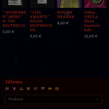
" QUIEREME
" FIEL
PIEL DE
Collar
SIEMPRE "
AMANTE "
DRAGON
ORULA
POLVO
POLVO
Eleke
4,60 €
ESOTERICO...
ESOTERICO
Santeria
DE...
inlé...
3,00 €
3,00 €
12,00 €
Idioma