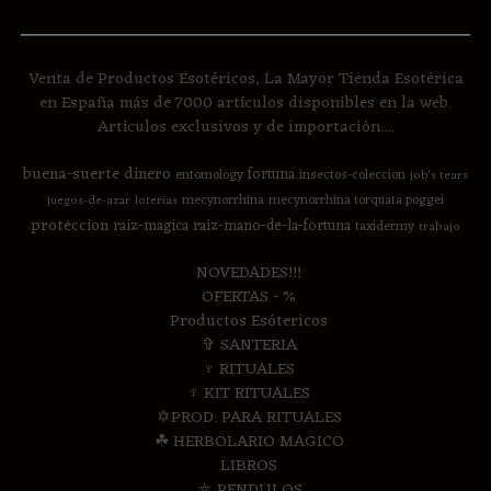
Venta de Productos Esotéricos, La Mayor Tienda Esotérica
en España más de 7000 artículos disponibles en la web.
Artículos exclusivos y de importación....
buena-suerte
dinero
fortuna
entomology
insectos-coleccion
job's tears
mecynorrhina
mecynorrhina torquata poggei
juegos-de-azar
loterias
proteccion
raiz-magica
raiz-mano-de-la-fortuna
taxidermy
trabajo
NOVEDADES!!!
OFERTAS - %
Productos Esótericos
✞ SANTERIA
♆ RITUALES
♆ KIT RITUALES
✡PROD. PARA RITUALES
☘ HERBOLARIO MAGICO
LIBROS
⛤ PENDULOS