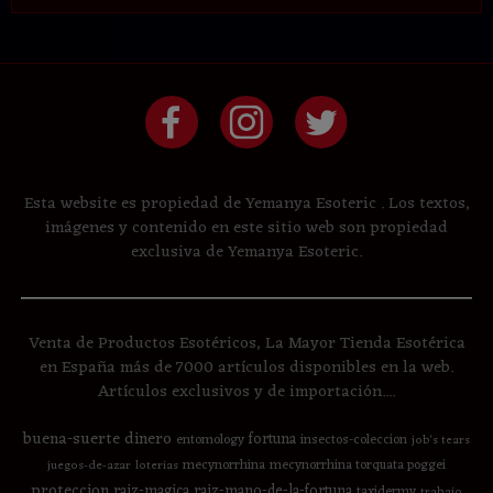
Esta website es propiedad de Yemanya Esoteric . Los textos,
imágenes y contenido en este sitio web son propiedad
exclusiva de Yemanya Esoteric.
Venta de Productos Esotéricos, La Mayor Tienda Esotérica
en España más de 7000 artículos disponibles en la web.
Artículos exclusivos y de importación....
buena-suerte
dinero
fortuna
entomology
insectos-coleccion
job's tears
mecynorrhina
mecynorrhina torquata poggei
juegos-de-azar
loterias
proteccion
raiz-magica
raiz-mano-de-la-fortuna
taxidermy
trabajo