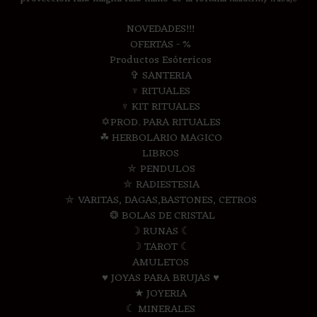
NOVEDADES!!!
OFERTAS - %
Productos Esótericos
✞ SANTERIA
♆ RITUALES
♆ KIT RITUALES
✡PROD. PARA RITUALES
☘ HERBOLARIO MAGICO
LIBROS
⛤ PENDULOS
⛤ RADIESTESIA
⛤ VARITAS, DAGAS,BASTONES, CETROS
❂ BOLAS DE CRISTAL
☽ RUNAS ☾
☽ TAROT ☾
AMULETOS
♥ JOYAS PARA BRUJAS ♥
★ JOYERIA
☾ MINERALES