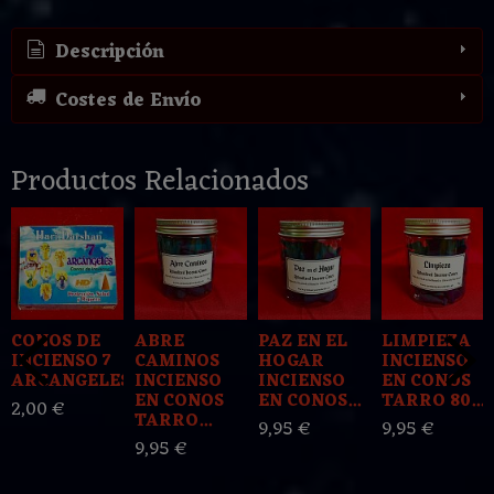
Descripción
Costes de Envío
Productos Relacionados
CONOS DE
ABRE
PAZ EN EL
LIMPIEZA
INCIENSO 7
CAMINOS
HOGAR
INCIENSO
ARCANGELES
INCIENSO
INCIENSO
EN CONOS
EN CONOS
EN CONOS...
TARRO 80...
2,00 €
TARRO...
9,95 €
9,95 €
9,95 €