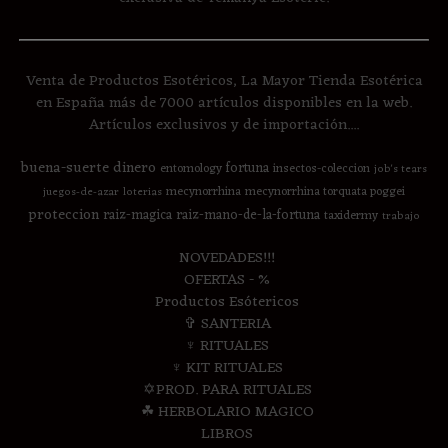
Venta de Productos Esotéricos, La Mayor Tienda Esotérica
en España más de 7000 artículos disponibles en la web.
Artículos exclusivos y de importación....
buena-suerte
dinero
fortuna
entomology
insectos-coleccion
job's tears
mecynorrhina
mecynorrhina torquata poggei
juegos-de-azar
loterias
proteccion
raiz-magica
raiz-mano-de-la-fortuna
taxidermy
trabajo
NOVEDADES!!!
OFERTAS - %
Productos Esótericos
✞ SANTERIA
♆ RITUALES
♆ KIT RITUALES
✡PROD. PARA RITUALES
☘ HERBOLARIO MAGICO
LIBROS