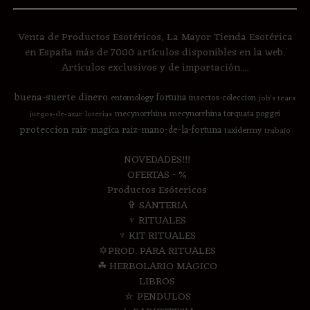
Venta de Productos Esotéricos, La Mayor Tienda Esotérica
en España más de 7000 artículos disponibles en la web.
Artículos exclusivos y de importación....
buena-suerte
dinero
fortuna
entomology
insectos-coleccion
job's tears
mecynorrhina
mecynorrhina torquata poggei
juegos-de-azar
loterias
proteccion
raiz-magica
raiz-mano-de-la-fortuna
taxidermy
trabajo
NOVEDADES!!!
OFERTAS - %
Productos Esótericos
✞ SANTERIA
♆ RITUALES
♆ KIT RITUALES
✡PROD. PARA RITUALES
☘ HERBOLARIO MAGICO
LIBROS
⛤ PENDULOS