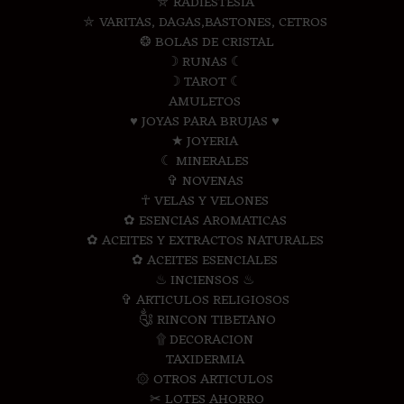
⛤ RADIESTESIA
⛤ VARITAS, DAGAS,BASTONES, CETROS
❂ BOLAS DE CRISTAL
☽ RUNAS ☾
☽ TAROT ☾
AMULETOS
♥ JOYAS PARA BRUJAS ♥
★ JOYERIA
☾ MINERALES
✞ NOVENAS
☥ VELAS Y VELONES
✿ ESENCIAS AROMATICAS
✿ ACEITES Y EXTRACTOS NATURALES
✿ ACEITES ESENCIALES
♨ INCIENSOS ♨
✞ ARTICULOS RELIGIOSOS
༃ RINCON TIBETANO
۩ DECORACION
TAXIDERMIA
۞ OTROS ARTICULOS
✂ LOTES AHORRO