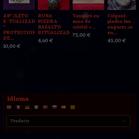
AMULETO
RUNA
Vampiro en
Colgante
RITUALIZADO
PIEDRA
urna de
piedra luna
"
BASALTO
cristal +...
engarzado
PROTECCION
RITUALIZADA...
en...
75,00 €
DE...
4,60 €
45,00 €
10,00 €
Idioma