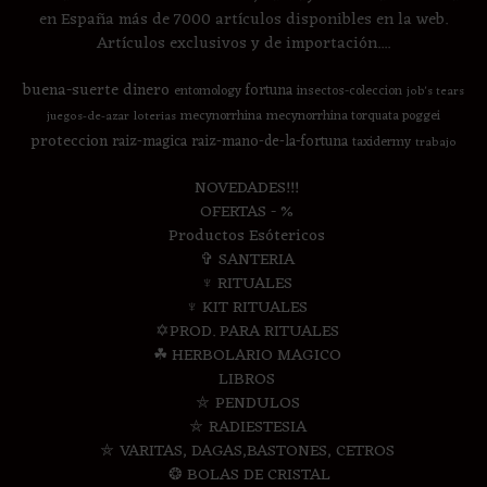
en España más de 7000 artículos disponibles en la web.
Artículos exclusivos y de importación....
buena-suerte
dinero
fortuna
entomology
insectos-coleccion
job's tears
mecynorrhina
mecynorrhina torquata poggei
juegos-de-azar
loterias
proteccion
raiz-magica
raiz-mano-de-la-fortuna
taxidermy
trabajo
NOVEDADES!!!
OFERTAS - %
Productos Esótericos
✞ SANTERIA
♆ RITUALES
♆ KIT RITUALES
✡PROD. PARA RITUALES
☘ HERBOLARIO MAGICO
LIBROS
⛤ PENDULOS
⛤ RADIESTESIA
⛤ VARITAS, DAGAS,BASTONES, CETROS
❂ BOLAS DE CRISTAL