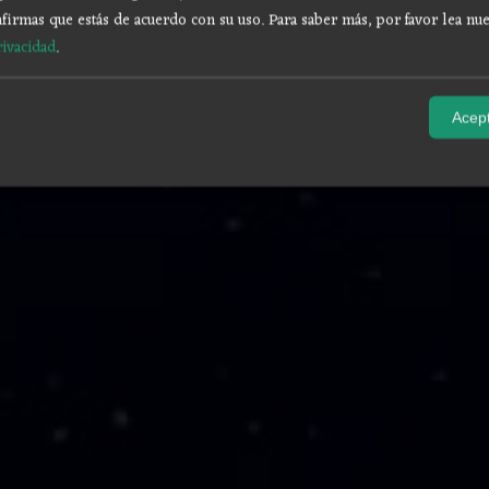
firmas que estás de acuerdo con su uso.
Para saber más, por favor lea nue
rivacidad
.
Acept