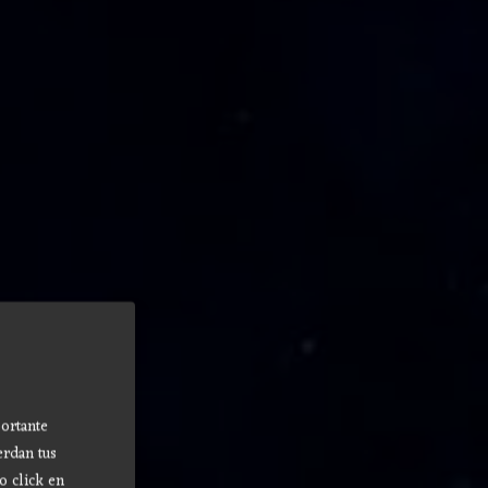
ortante
erdan tus
o click en