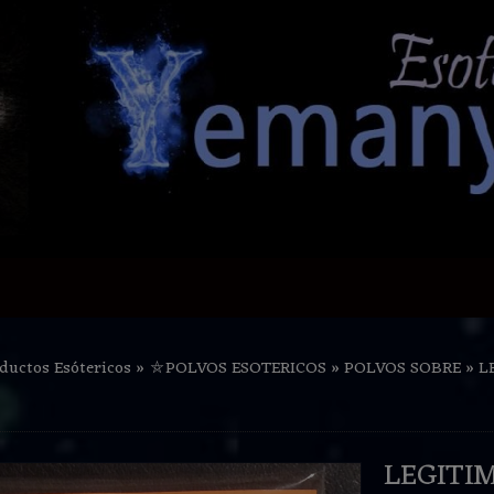
ductos Esótericos
»
⛤POLVOS ESOTERICOS
»
POLVOS SOBRE
»
L
LEGITI