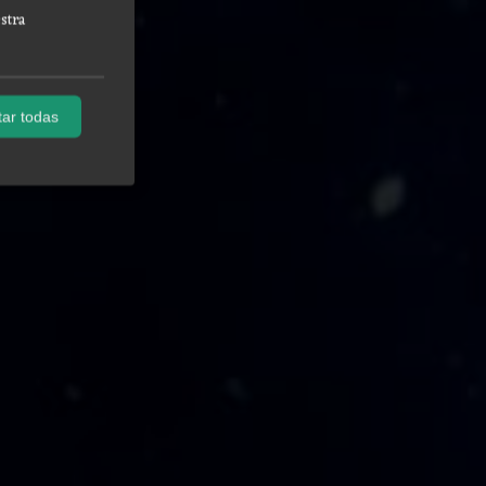
stra
ar todas