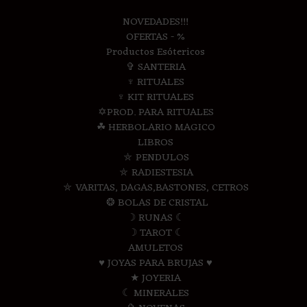
NOVEDADES!!!
OFERTAS - %
Productos Esótericos
✞ SANTERIA
♆ RITUALES
♆ KIT RITUALES
✡PROD. PARA RITUALES
☘ HERBOLARIO MAGICO
LIBROS
⛤ PENDULOS
⛤ RADIESTESIA
⛤ VARITAS, DAGAS,BASTONES, CETROS
❂ BOLAS DE CRISTAL
☽ RUNAS ☾
☽ TAROT ☾
AMULETOS
♥ JOYAS PARA BRUJAS ♥
★ JOYERIA
☾ MINERALES