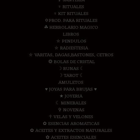
✞ SANTERIA
♆ RITUALES
♆ KIT RITUALES
✡PROD. PARA RITUALES
☘ HERBOLARIO MAGICO
LIBROS
⛤ PENDULOS
⛤ RADIESTESIA
⛤ VARITAS, DAGAS,BASTONES, CETROS
❂ BOLAS DE CRISTAL
☽ RUNAS ☾
☽ TAROT ☾
AMULETOS
♥ JOYAS PARA BRUJAS ♥
★ JOYERIA
☾ MINERALES
✞ NOVENAS
☥ VELAS Y VELONES
✿ ESENCIAS AROMATICAS
✿ ACEITES Y EXTRACTOS NATURALES
✿ ACEITES ESENCIALES