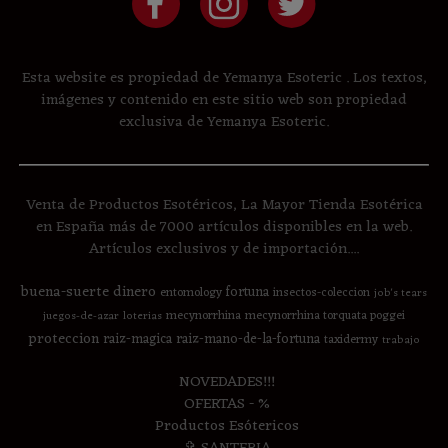
Esta website es propiedad de Yemanya Esoteric . Los textos,
imágenes y contenido en este sitio web son propiedad
exclusiva de Yemanya Esoteric.
Venta de Productos Esotéricos, La Mayor Tienda Esotérica
en España más de 7000 artículos disponibles en la web.
Artículos exclusivos y de importación....
buena-suerte
dinero
fortuna
entomology
insectos-coleccion
job's tears
mecynorrhina
mecynorrhina torquata poggei
juegos-de-azar
loterias
proteccion
raiz-magica
raiz-mano-de-la-fortuna
taxidermy
trabajo
NOVEDADES!!!
OFERTAS - %
Productos Esótericos