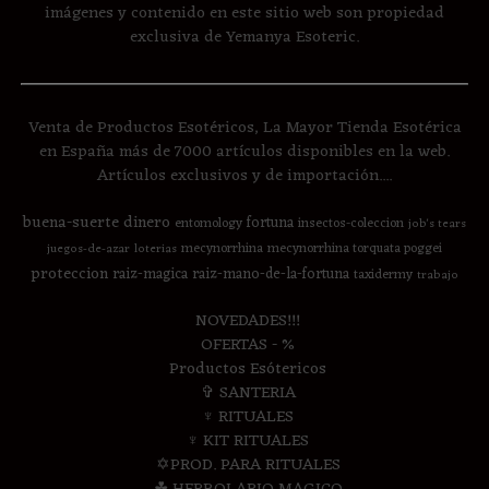
imágenes y contenido en este sitio web son propiedad
exclusiva de Yemanya Esoteric.
Venta de Productos Esotéricos, La Mayor Tienda Esotérica
en España más de 7000 artículos disponibles en la web.
Artículos exclusivos y de importación....
buena-suerte
dinero
fortuna
entomology
insectos-coleccion
job's tears
mecynorrhina
mecynorrhina torquata poggei
juegos-de-azar
loterias
proteccion
raiz-magica
raiz-mano-de-la-fortuna
taxidermy
trabajo
NOVEDADES!!!
OFERTAS - %
Productos Esótericos
✞ SANTERIA
♆ RITUALES
♆ KIT RITUALES
✡PROD. PARA RITUALES