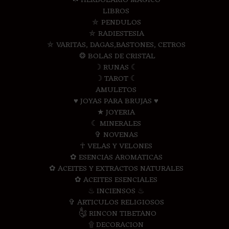
☘ HERBOLARIO MAGICO
LIBROS
⛤ PENDULOS
⛤ RADIESTESIA
⛤ VARITAS, DAGAS,BASTONES, CETROS
❂ BOLAS DE CRISTAL
☽ RUNAS ☾
☽ TAROT ☾
AMULETOS
♥ JOYAS PARA BRUJAS ♥
★ JOYERIA
☾ MINERALES
✞ NOVENAS
☥ VELAS Y VELONES
✿ ESENCIAS AROMATICAS
✿ ACEITES Y EXTRACTOS NATURALES
✿ ACEITES ESENCIALES
♨ INCIENSOS ♨
✞ ARTICULOS RELIGIOSOS
༃ RINCON TIBETANO
۩ DECORACION