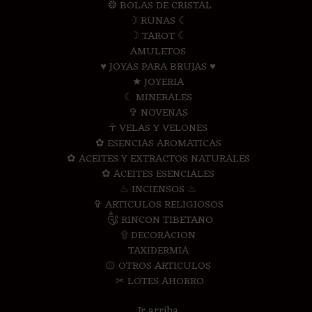
❂ BOLAS DE CRISTAL
☽ RUNAS ☾
☽ TAROT ☾
AMULETOS
♥ JOYAS PARA BRUJAS ♥
★ JOYERIA
☾ MINERALES
✞ NOVENAS
☥ VELAS Y VELONES
✿ ESENCIAS AROMATICAS
✿ ACEITES Y EXTRACTOS NATURALES
✿ ACEITES ESENCIALES
♨ INCIENSOS ♨
✞ ARTICULOS RELIGIOSOS
༃ RINCON TIBETANO
۩ DECORACION
TAXIDERMIA
۞ OTROS ARTICULOS
✂ LOTES AHORRO
Ir arriba