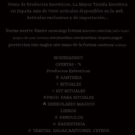
Venta de Productos Esotéricos, La Mayor Tienda Esotérica
en España más de 7000 artículos disponibles en la web.
Artículos exclusivos y de importación....
buena-suerte
dinero
fortuna
entomology
insectos-coleccion
job's tears
mecynorrhina
mecynorrhina torquata poggei
juegos-de-azar
loterias
proteccion
raiz-magica
raiz-mano-de-la-fortuna
taxidermy
trabajo
NOVEDADES!!!
OFERTAS - %
Productos Esótericos
✞ SANTERIA
♆ RITUALES
♆ KIT RITUALES
✡PROD. PARA RITUALES
☘ HERBOLARIO MAGICO
LIBROS
⛤ PENDULOS
⛤ RADIESTESIA
⛤ VARITAS, DAGAS,BASTONES, CETROS