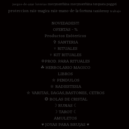
mecynorrhina
mecynorrhina torquata poggei
juegos-de-azar
loterias
proteccion
raiz-magica
raiz-mano-de-la-fortuna
taxidermy
trabajo
NOVEDADES!!!
OFERTAS - %
Productos Esótericos
✞ SANTERIA
♆ RITUALES
♆ KIT RITUALES
✡PROD. PARA RITUALES
☘ HERBOLARIO MAGICO
LIBROS
⛤ PENDULOS
⛤ RADIESTESIA
⛤ VARITAS, DAGAS,BASTONES, CETROS
❂ BOLAS DE CRISTAL
☽ RUNAS ☾
☽ TAROT ☾
AMULETOS
♥ JOYAS PARA BRUJAS ♥