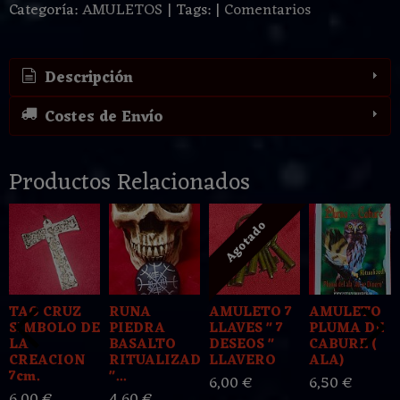
Categoría:
AMULETOS
|
Tags:
|
Comentarios
Descripción
Costes de Envío
Productos Relacionados
Agotado
TAO CRUZ
RUNA
AMULETO 7
AMULETO
SIMBOLO DE
PIEDRA
LLAVES " 7
PLUMA DE
LA
BASALTO
DESEOS "
CABURE (
CREACION
RITUALIZADA
LLAVERO
ALA)
7cm.
"...
6,00 €
6,50 €
6,00 €
4,60 €