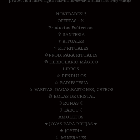
proteccion
raiz-magica
raiz-mano-de-la-fortuna
taxidermy
trabajo
NOVEDADES!!!
OFERTAS - %
Productos Esótericos
✞ SANTERIA
♆ RITUALES
♆ KIT RITUALES
✡PROD. PARA RITUALES
☘ HERBOLARIO MAGICO
LIBROS
⛤ PENDULOS
⛤ RADIESTESIA
⛤ VARITAS, DAGAS,BASTONES, CETROS
❂ BOLAS DE CRISTAL
☽ RUNAS ☾
☽ TAROT ☾
AMULETOS
♥ JOYAS PARA BRUJAS ♥
★ JOYERIA
☾ MINERALES