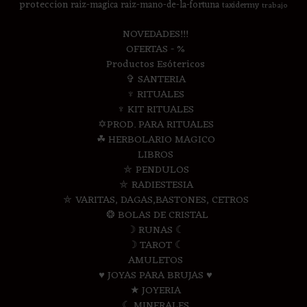
proteccion
raiz-magica
raiz-mano-de-la-fortuna
taxidermy
trabajo
NOVEDADES!!!
OFERTAS - %
Productos Esótericos
✞ SANTERIA
♆ RITUALES
♆ KIT RITUALES
✡PROD. PARA RITUALES
☘ HERBOLARIO MAGICO
LIBROS
⛤ PENDULOS
⛤ RADIESTESIA
⛤ VARITAS, DAGAS,BASTONES, CETROS
❂ BOLAS DE CRISTAL
☽ RUNAS ☾
☽ TAROT ☾
AMULETOS
♥ JOYAS PARA BRUJAS ♥
★ JOYERIA
☾ MINERALES