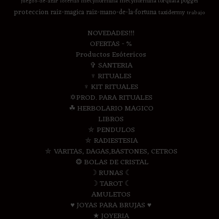
mecynorrhina
mecynorrhina torquata poggei
juegos-de-azar
loterias
proteccion
raiz-magica
raiz-mano-de-la-fortuna
taxidermy
trabajo
NOVEDADES!!!
OFERTAS - %
Productos Esótericos
✞ SANTERIA
♆ RITUALES
♆ KIT RITUALES
✡PROD. PARA RITUALES
☘ HERBOLARIO MAGICO
LIBROS
⛤ PENDULOS
⛤ RADIESTESIA
⛤ VARITAS, DAGAS,BASTONES, CETROS
❂ BOLAS DE CRISTAL
☽ RUNAS ☾
☽ TAROT ☾
AMULETOS
♥ JOYAS PARA BRUJAS ♥
★ JOYERIA