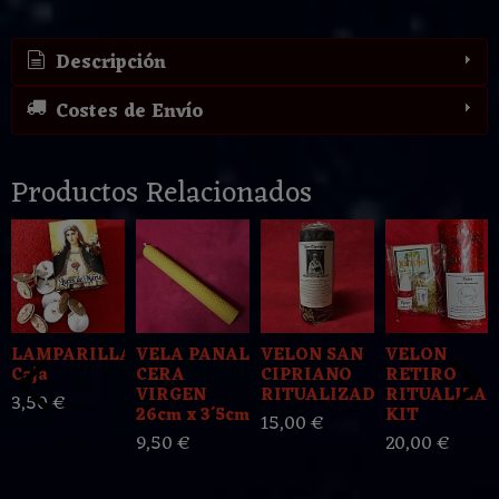
Descripción
Costes de Envío
Productos Relacionados
LAMPARILLAS
VELA PANAL
VELON SAN
VELON
Caja
CERA
CIPRIANO
RETIRO
VIRGEN
RITUALIZADO
RITUALIZA
3,50 €
26cm x 3´5cm
KIT
15,00 €
9,50 €
20,00 €