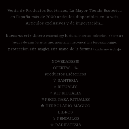
Venta de Productos Esotéricos, La Mayor Tienda Esotérica
en España más de 7000 artículos disponibles en la web.
Artículos exclusivos y de importación....
buena-suerte
dinero
fortuna
entomology
insectos-coleccion
job's tears
mecynorrhina
mecynorrhina torquata poggei
juegos-de-azar
loterias
proteccion
raiz-magica
raiz-mano-de-la-fortuna
taxidermy
trabajo
NOVEDADES!!!
OFERTAS - %
Productos Esótericos
✞ SANTERIA
♆ RITUALES
♆ KIT RITUALES
✡PROD. PARA RITUALES
☘ HERBOLARIO MAGICO
LIBROS
⛤ PENDULOS
⛤ RADIESTESIA