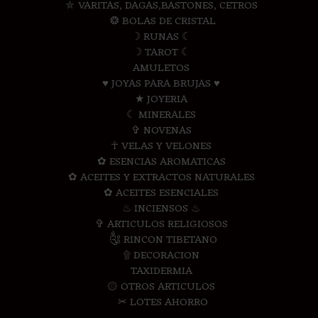
⛤ VARITAS, DAGAS,BASTONES, CETROS
❂ BOLAS DE CRISTAL
☽ RUNAS ☾
☽ TAROT ☾
AMULETOS
♥ JOYAS PARA BRUJAS ♥
★ JOYERIA
☾ MINERALES
✞ NOVENAS
☥ VELAS Y VELONES
✿ ESENCIAS AROMATICAS
✿ ACEITES Y EXTRACTOS NATURALES
✿ ACEITES ESENCIALES
♨ INCIENSOS ♨
✞ ARTICULOS RELIGIOSOS
༃ RINCON TIBETANO
۩ DECORACION
TAXIDERMIA
۞ OTROS ARTICULOS
✂ LOTES AHORRO