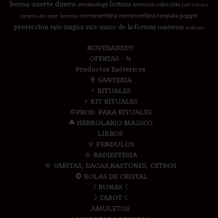
buena-suerte
dinero
fortuna
entomology
insectos-coleccion
job's tears
mecynorrhina
mecynorrhina torquata poggei
juegos-de-azar
loterias
proteccion
raiz-magica
raiz-mano-de-la-fortuna
taxidermy
trabajo
NOVEDADES!!!
OFERTAS - %
Productos Esótericos
✞ SANTERIA
♆ RITUALES
♆ KIT RITUALES
✡PROD. PARA RITUALES
☘ HERBOLARIO MAGICO
LIBROS
⛤ PENDULOS
⛤ RADIESTESIA
⛤ VARITAS, DAGAS,BASTONES, CETROS
❂ BOLAS DE CRISTAL
☽ RUNAS ☾
☽ TAROT ☾
AMULETOS