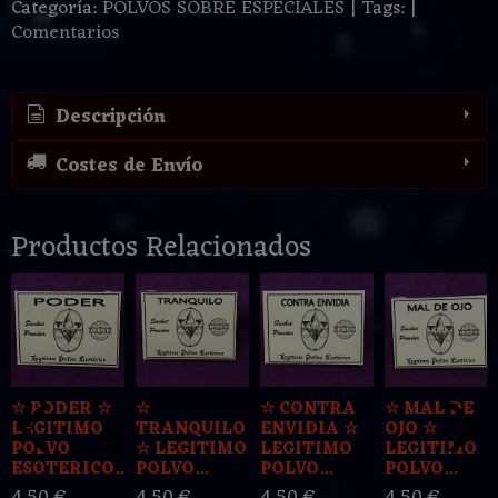
Categoría:
POLVOS SOBRE ESPECIALES
|
Tags:
|
Comentarios
Descripción
Costes de Envío
Productos Relacionados
☆ PODER ☆
☆
☆ CONTRA
☆ MAL DE
LEGITIMO
TRANQUILO
ENVIDIA ☆
OJO ☆
POLVO
☆ LEGITIMO
LEGITIMO
LEGITIMO
ESOTERICO...
POLVO...
POLVO...
POLVO...
4,50 €
4,50 €
4,50 €
4,50 €