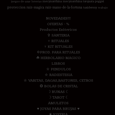
mecynorrhina
mecynorrhina torquata poggei
juegos-de-azar
loterias
proteccion
raiz-magica
raiz-mano-de-la-fortuna
taxidermy
trabajo
NOVEDADES!!!
OFERTAS - %
Productos Esótericos
✞ SANTERIA
♆ RITUALES
♆ KIT RITUALES
✡PROD. PARA RITUALES
☘ HERBOLARIO MAGICO
LIBROS
⛤ PENDULOS
⛤ RADIESTESIA
⛤ VARITAS, DAGAS,BASTONES, CETROS
❂ BOLAS DE CRISTAL
☽ RUNAS ☾
☽ TAROT ☾
AMULETOS
♥ JOYAS PARA BRUJAS ♥
★ JOYERIA