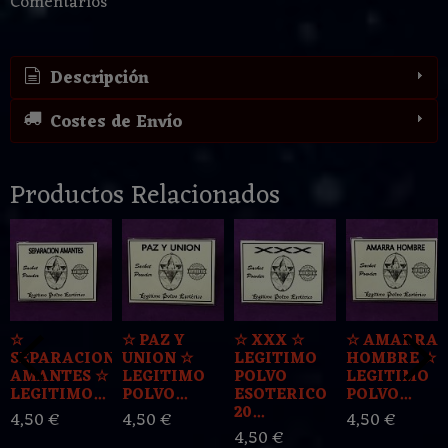
Comentarios
Descripción
Costes de Envío
Productos Relacionados
☆
☆ PAZ Y
☆ XXX ☆
☆ AMARRA
SEPARACION
UNION ☆
LEGITIMO
HOMBRE ☆
AMANTES ☆
LEGITIMO
POLVO
LEGITIMO
LEGITIMO...
POLVO...
ESOTERICO
POLVO...
20...
4,50 €
4,50 €
4,50 €
4,50 €