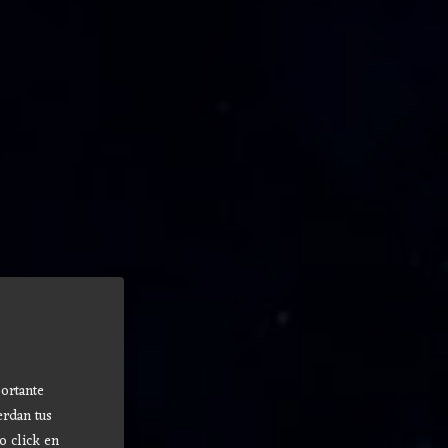
ortante
erdan tus
o click en