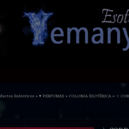
ductos Esótericos
»
♥ PERFUMES
»
COLONIA ESOTÉRICA
»
☆ COR