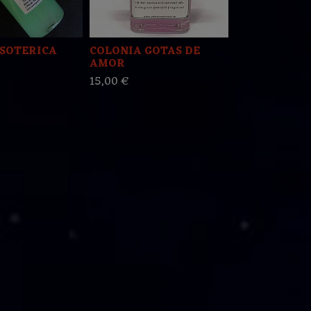
ESOTERICA
COLONIA GOTAS DE
☆SOLO MIO 
AMOR
COLONIA ES
15,00 €
6,00 €