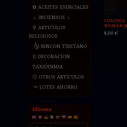
✿ ACEITES ESENCIALES
♨ INCIENSOS ♨
COLONIA 
WOMAN 
✞ ARTICULOS
8,00 €
RELIGIOSOS
༃ RINCON TIBETANO
۩ DECORACION
TAXIDERMIA
۞ OTROS ARTICULOS
✂ LOTES AHORRO
Idioma