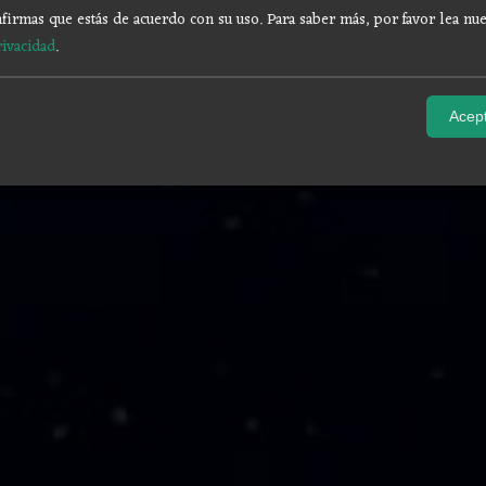
firmas que estás de acuerdo con su uso.
Para saber más, por favor lea nue
rivacidad
.
Acept