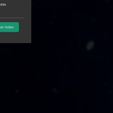
stra
ar todas